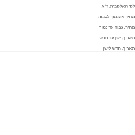
לפי האלפבית, ז"א
מחיר מהנמוך לגבוה
מחיר, גבוה עד נמוך
תאריך, ישן עד חדש
תאריך, חדש לישן
אזל מהמלאי
הוסף לעגלה
אבן חן ספיר Padparadscha
אבן חן ספיר Padparadscha