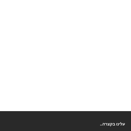
אזל מהמלאי
טבעת מואסנייט שבעה אבני
מואסנייט
מחיר מבצע
449.99 ₪
לבן
צהוב
עלינו בקצרה..