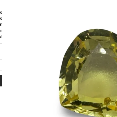
משק
מידות:
הא
wn
al
הק