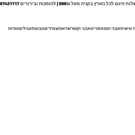
 חינם לכל הארץ בקניה מעל 500₪ | להזמנות ובירורים 0587431717
 אישית
אבני המואסנייט
אבני חן
שרשראות
צמידים
טבעות
עגילים
אודות