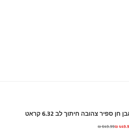
ן חן ספיר צהובה חיתוך לב 6.32 קראט
יר מבצע
מחיר רגיל
649.99 ₪
449.99