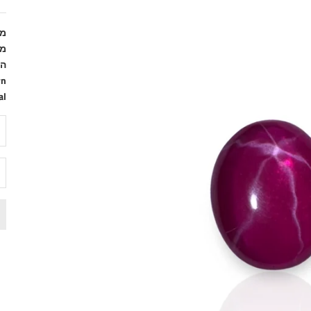
משק
מידות:
הא
wn
al
הק