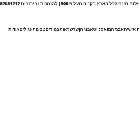
 חינם לכל הארץ בקניה מעל 500₪ | להזמנות ובירורים 0587431717
 אישית
אבני המואסנייט
אבני חן
שרשראות
צמידים
טבעות
עגילים
אודות